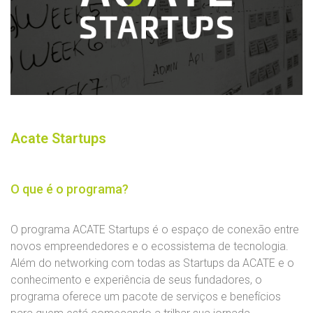
Acate Startups
O que é o programa?
O programa ACATE Startups é o espaço de conexão entre
novos empreendedores e o ecossistema de tecnologia.
Além do networking com todas as Startups da ACATE e o
conhecimento e experiência de seus fundadores, o
programa oferece um pacote de serviços e benefícios