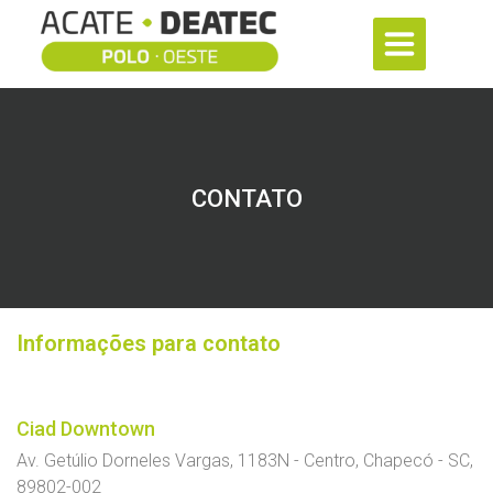
CONTATO
Informações para contato
Ciad Downtown
Av. Getúlio Dorneles Vargas, 1183N - Centro, Chapecó - SC,
89802-002